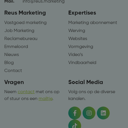
gebruikt.
Mail.
info@reus.marketing
elk paginaverzoek
op een site en wordt
gebruikt om
Reus Marketing
Expertises
bezoekers-, sessie-
en
Vastgoed marketing
Marketing abonnement
campagnegegevens
te berekenen voor
Job Marketing
Werving
de
analyserapporten
Reclamebureau
Websites
van de site.
Emmeloord
Vormgeving
Nieuws
Video’s
Blog
Vindbaarheid
Contact
Vragen
Social Media
Neem
contact
met ons op
Volg ons op de diverse
of stuur ons een
mailtje
.
kanalen.