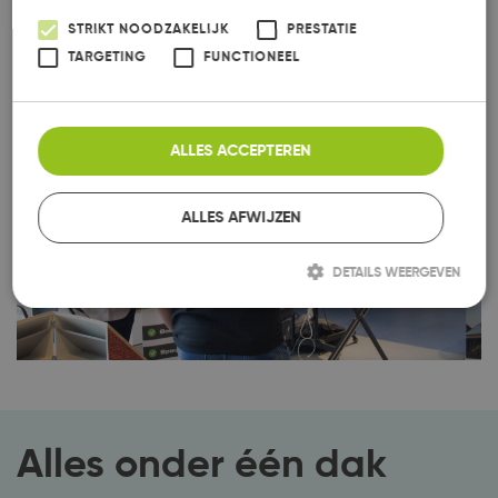
STRIKT NOODZAKELIJK
PRESTATIE
TARGETING
FUNCTIONEEL
ALLES ACCEPTEREN
ALLES AFWIJZEN
DETAILS WEERGEVEN
Strikt noodzakelijk
Prestatie
Targeting
Functioneel
Strikt noodzakelijke cookies maken de kernfunctionaliteiten van de
website mogelijk, zoals gebruikersaanmelding en accountbeheer. De
website kan niet goed worden gebruikt zonder de strikt noodzakelijke
cookies.
Alles onder één dak
Aanbieder /
Naam
Vervaldatum
Omschrijving
Domein