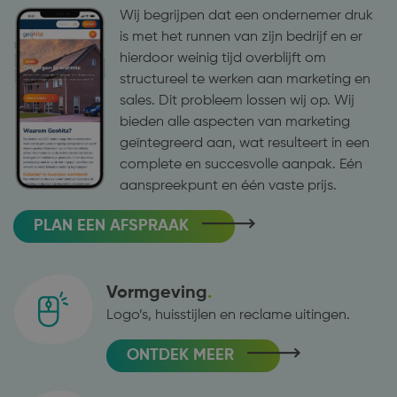
Wij begrijpen dat een ondernemer druk
_GRECAPTCHA
Google LLC
6 maanden
Google
www.google.com
reCAPTCHA
is met het runnen van zijn bedrijf en er
plaatst een
hierdoor weinig tijd overblijft om
noodzakelijke
cookie
structureel te werken aan marketing en
(_GRECAPTCHA)
wanneer deze
sales. Dit probleem lossen wij op. Wij
wordt
uitgevoerd met
bieden alle aspecten van marketing
het oog op de
geïntegreerd aan, wat resulteert in een
risicoanalyse.
complete en succesvolle aanpak. Eén
aanspreekpunt en één vaste prijs.
PLAN EEN AFSPRAAK
Aanbieder /
Naam
Vervaldatum
Omschrijving
Domein
_ga_LPR33GJZG5
.reus.marketing
1 jaar 1
Deze cookie wordt
Aanbieder /
Naam
Vervaldatum
Omschrijving
maand
gebruikt door
Domein
Vormgeving
Google Analytics
om de sessiestatus
YSC
Google LLC
Sessie
Deze cookie wordt
Logo’s, huisstijlen en reclame uitingen.
te behouden.
.youtube.com
door YouTube
ingesteld om
_ga
Google LLC
1 jaar 1
Deze cookienaam is
weergaven van
ONTDEK MEER
.reus.marketing
maand
gekoppeld aan
ingesloten video's
Google Universal
bij te houden.
Analytics - wat een
belangrijke update is
VISITOR_INFO1_LIVE
Google LLC
6 maanden
Deze cookie wordt