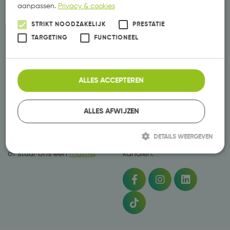
aanpassen.
Privacy & cookies
Vastgoed marketing
Marketing abonnement
STRIKT NOODZAKELIJK
PRESTATIE
Job Marketing
Werving
TARGETING
FUNCTIONEEL
Reclamebureau
Websites
Emmeloord
Vormgeving
Nieuws
Video’s
ALLES ACCEPTEREN
Blog
Vindbaarheid
Contact
ALLES AFWIJZEN
Vragen
Social Media
DETAILS WEERGEVEN
Neem
contact
met ons op
Volg ons op de diverse
of stuur ons een
mailtje
.
kanalen.
Strikt noodzakelijk
Prestatie
Targeting
Functioneel
Strikt noodzakelijke cookies maken de kernfunctionaliteiten van de
website mogelijk, zoals gebruikersaanmelding en accountbeheer. De
website kan niet goed worden gebruikt zonder de strikt noodzakelijke
cookies.
Aanbieder /