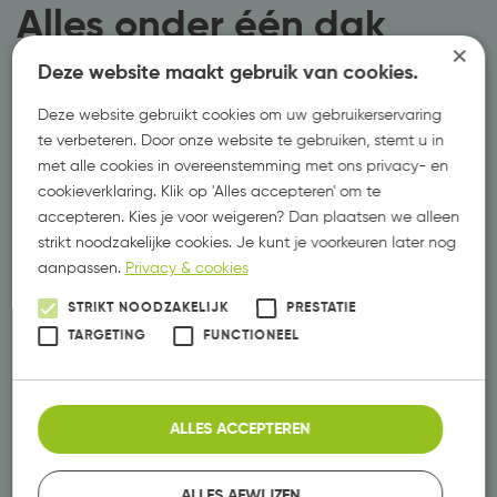
Alles onder één dak
×
Deze website maakt gebruik van cookies.
Wij begrijpen dat een ondernemer druk
is met het runnen van zijn bedrijf en er
Deze website gebruikt cookies om uw gebruikerservaring
hierdoor weinig tijd overblijft om
te verbeteren. Door onze website te gebruiken, stemt u in
structureel te werken aan marketing en
met alle cookies in overeenstemming met ons privacy- en
sales. Dit probleem lossen wij op. Wij
cookieverklaring. Klik op 'Alles accepteren' om te
bieden alle aspecten van marketing
accepteren. Kies je voor weigeren? Dan plaatsen we alleen
geïntegreerd aan, wat resulteert in een
strikt noodzakelijke cookies. Je kunt je voorkeuren later nog
complete en succesvolle aanpak. Eén
aanpassen.
Privacy & cookies
aanspreekpunt en één vaste prijs.
STRIKT NOODZAKELIJK
PRESTATIE
TARGETING
FUNCTIONEEL
PLAN EEN AFSPRAAK
Vormgeving
ALLES ACCEPTEREN
Logo’s, huisstijlen en reclame uitingen.
ALLES AFWIJZEN