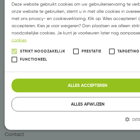
Deze website gebruikt cookies om uw gebruikerservaring te ver
onze website te gebruiken, stemt u in met alle cookies in over
met ons privacy- en cookieverklaring. Klik op 'Alles accepteren' 
accepteren. Kies je voor weigeren? Dan plaatsen we alleen strik
Adres.
De Deel 21-04
noodzakelijke cookies. Je kunt je voorkeuren later nog aanpass
cookies
8302 EK Emmeloord
Tel.
0527-522169
STRIKT NOODZAKELIJK
PRESTATIE
TARGETING
Mail.
info@reus.marketing
FUNCTIONEEL
Reus Marketing
Expertises
Vastgoed marketing
Marketing abonnement
ALLES ACCEPTEREN
Job Marketing
Werving
Reclamebureau
Websites
ALLES AFWIJZEN
Emmeloord
Vormgeving
Nieuws
Video’s
DET
Blog
Vindbaarheid
Contact