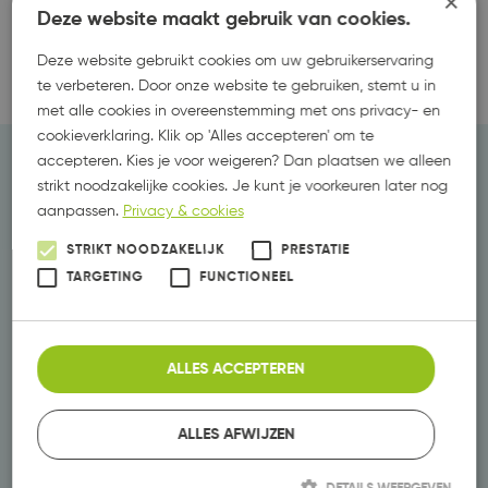
×
Deze website maakt gebruik van cookies.
GA NAAR DE WEBSITE
Deze website gebruikt cookies om uw gebruikerservaring
te verbeteren. Door onze website te gebruiken, stemt u in
met alle cookies in overeenstemming met ons privacy- en
cookieverklaring. Klik op 'Alles accepteren' om te
accepteren. Kies je voor weigeren? Dan plaatsen we alleen
strikt noodzakelijke cookies. Je kunt je voorkeuren later nog
aanpassen.
Privacy & cookies
STRIKT NOODZAKELIJK
PRESTATIE
Adres.
De Deel 21-04
TARGETING
FUNCTIONEEL
8302 EK Emmeloord
Tel.
0527-522169
Mail.
info@reus.marketing
ALLES ACCEPTEREN
Reus Marketing
Expertises
Vastgoed marketing
Marketing abonnement
ALLES AFWIJZEN
Job Marketing
Werving