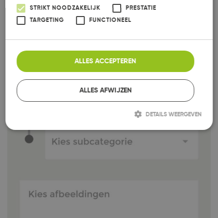
STRIKT NOODZAKELIJK
PRESTATIE
TARGETING
FUNCTIONEEL
ALLES ACCEPTEREN
ALLES AFWIJZEN
DETAILS WEERGEVEN
Strikt noodzakelijk
Prestatie
Targeting
Functioneel
Strikt noodzakelijke cookies maken de kernfunctionaliteiten van de
website mogelijk, zoals gebruikersaanmelding en accountbeheer. De
website kan niet goed worden gebruikt zonder de strikt noodzakelijke
cookies.
Aanbieder /
Naam
Vervaldatum
Omschrijving
Domein