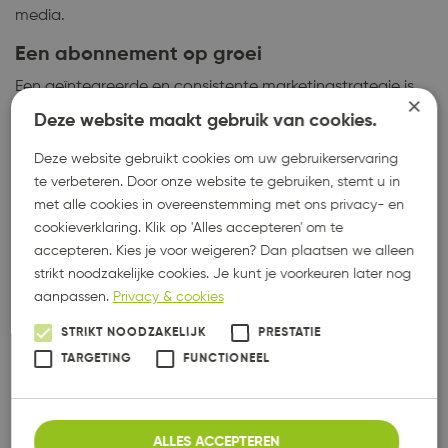
media.
Een abonnement op groei
Een geïntegreerde en consistente marketingstrategie is
×
essentieel voor het succes van jouw bedrijf. Wij helpen je
Deze website maakt gebruik van cookies.
graag dit voor elkaar te krijgen en bieden hierin
verschillende oplossingen. Met het
marketing
Deze website gebruikt cookies om uw gebruikerservaring
te verbeteren. Door onze website te gebruiken, stemt u in
abonnement
van REUS word je compleet ontzorgd op
met alle cookies in overeenstemming met ons privacy- en
het gebied van marketing. Wil je zelf actief bezig zijn,
cookieverklaring. Klik op 'Alles accepteren' om te
maar wel ondersteuning op het gebied van
strategie
,
accepteren. Kies je voor weigeren? Dan plaatsen we alleen
dan maken we graag een plan voor je.
strikt noodzakelijke cookies. Je kunt je voorkeuren later nog
aanpassen.
Privacy & cookies
PLAN EEN AFSPRAAK
STRIKT NOODZAKELIJK
PRESTATIE
TARGETING
FUNCTIONEEL
VOORBEELD BERDI
ALLES ACCEPTEREN