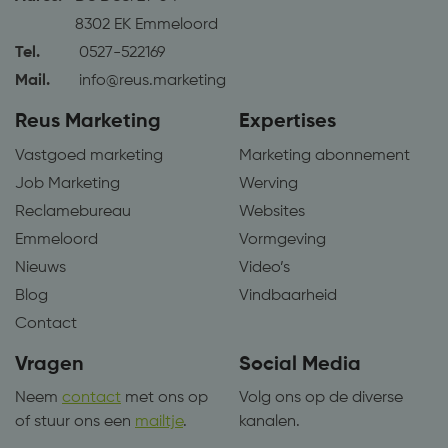
nummer toe te
versie van de
wijzen als klant-ID.
8302 EK Emmeloord
YouTube-interface
Het is opgenomen in
gebruikt.
elk paginaverzoek
Tel.
0527-522169
op een site en wordt
gebruikt om
Mail.
info@reus.marketing
bezoekers-, sessie-
en
campagnegegevens
Reus Marketing
Expertises
te berekenen voor
de
Vastgoed marketing
Marketing abonnement
analyserapporten
van de site.
Job Marketing
Werving
Reclamebureau
Websites
Emmeloord
Vormgeving
Nieuws
Video’s
Blog
Vindbaarheid
Contact
Vragen
Social Media
Neem
contact
met ons op
Volg ons op de diverse
of stuur ons een
mailtje
.
kanalen.